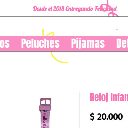
Desde el 2018 Entregando Felicidad
os
Peluches
Pijamas
De
Reloj Infa
P
$ 20.000