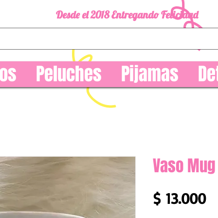
Desde el 2018 Entregando Felicidad
os
Peluches
Pijamas
De
Vaso Mug 
P
$ 13.000