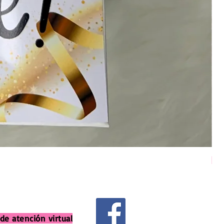
Pel
Pre
$ 
de atención virtual