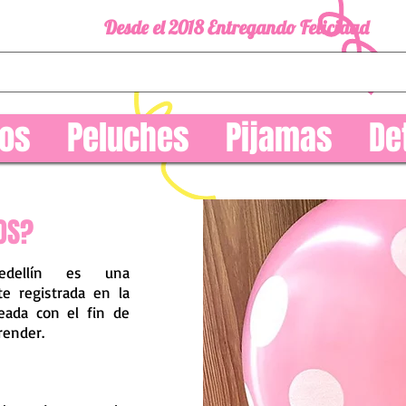
Desde el 2018 Entregando Felicidad
os
Peluches
Pijamas
De
OS?
edellín es una
e registrada en la
eada con el fin de
prender.