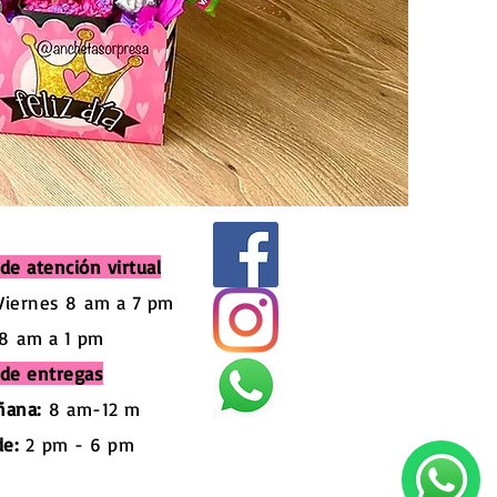
de atención virtual
Viernes 8
am a 7 pm
8
am a 1 pm
 de entregas
ñana:
8 am-12 m
de:
2
pm - 6 pm