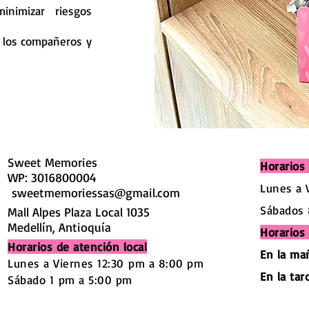
inimizar riesgos
or los compañeros y
Sweet Memories
Horarios 
WP: 3016800004
Lunes a 
sweetmemoriessas@gmail.com
Sábados 
Mall Alpes Plaza Local 1035
Medellín, Antioquía
Horarios
Horarios de atención local
En la ma
Lunes a Viernes 12:30
pm a 8:00 pm
En la tar
Sábado 1
pm a 5:00 pm