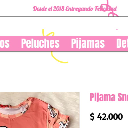
Desde el 2018 Entregando Felicidad
os
Peluches
Pijamas
De
Pijama S
P
$ 42.000