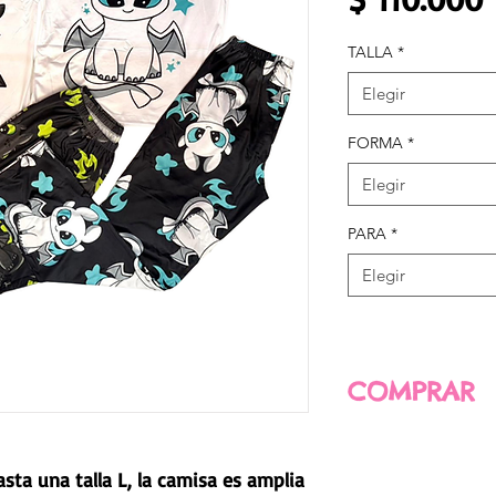
TALLA
*
Elegir
FORMA
*
Elegir
PARA
*
Elegir
COMPRAR
PARA COMPRAR 
hasta una talla L, la camisa es amplia