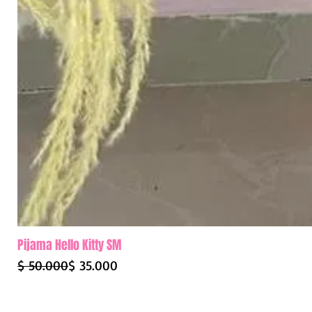
Pijama Hello Kitty SM
Precio
Precio de oferta
$ 50.000
$ 35.000