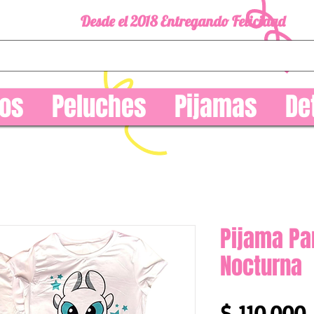
Desde el 2018 Entregando Felicidad
os
Peluches
Pijamas
De
Pijama Pa
Nocturna
$ 110.000