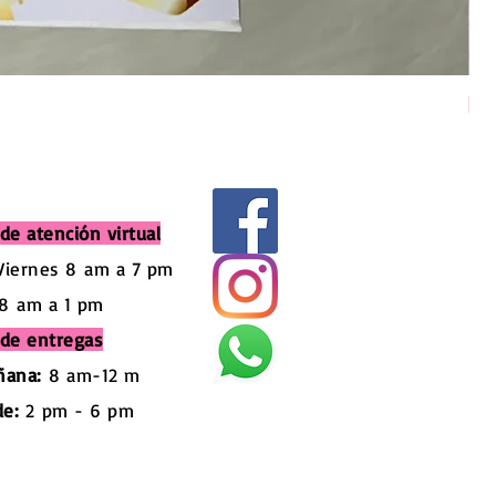
Pel
Pre
$ 
de atención virtual
Viernes 8
am a 7 pm
8
am a 1 pm
 de entregas
ñana:
8 am-12 m
de:
2
pm - 6 pm