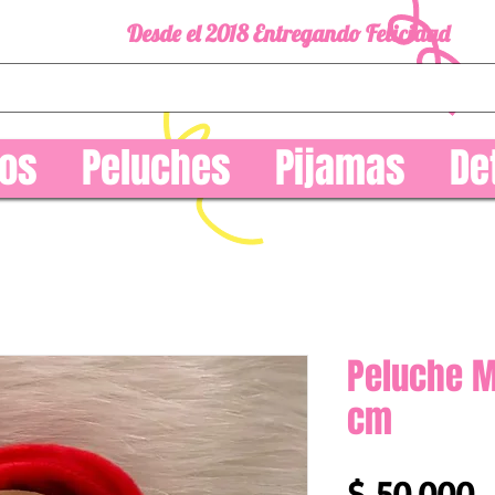
Desde el 2018 Entregando Felicidad
os
Peluches
Pijamas
De
Peluche M
cm
P
$ 50.000