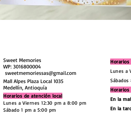
Sweet Memories
Horarios 
WP: 3016800004
Lunes a 
sweetmemoriessas@gmail.com
Sábados 
Mall Alpes Plaza Local 1035
Medellín, Antioquía
Horarios
Horarios de atención local
En la ma
Lunes a Viernes 12:30
pm a 8:00 pm
En la tar
Sábado 1
pm a 5:00 pm