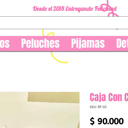
Desde el 2018 Entregando Felicidad
os
Peluches
Pijamas
De
Caja Con 
SKU: RF-03
P
$ 90.000