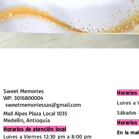
Sweet Memories
Horarios 
WP: 3016800004
Lunes a 
sweetmemoriessas@gmail.com
Sábados 
Mall Alpes Plaza Local 1035
Medellín, Antioquía
Horarios
Horarios de atención local
En la ma
Lunes a Viernes 12:30
pm a 8:00 pm