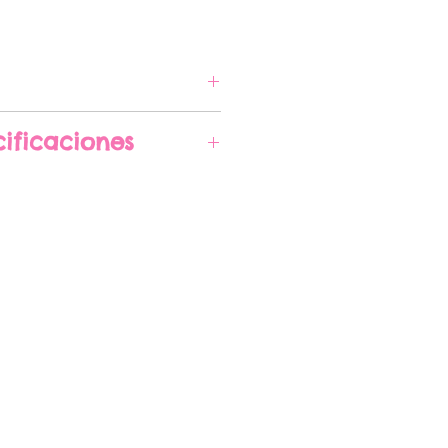
A COMPRAR
ificaciones
imadas29 cm x 20 cm x
 pueden cambiar sin
gún la disponibilidad