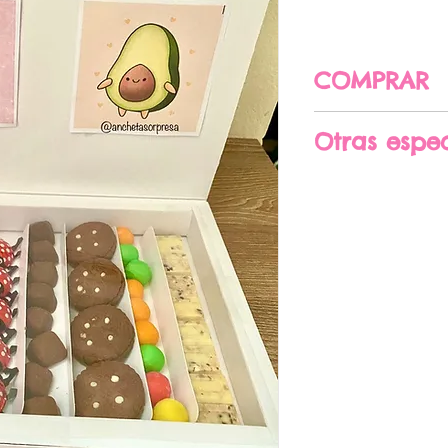
COMPRAR
CLIC AQUÍ PAR
Otras espec
Medidas Aprox
2.5 cm
Algunos dulces
previo aviso se