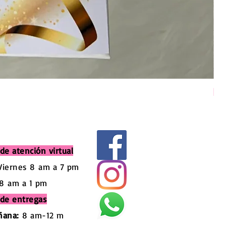
Pel
Pre
$ 
de atención virtual
Viernes 8
am a 7 pm
8
am a 1 pm
 de entregas
ñana:
8 am-12 m