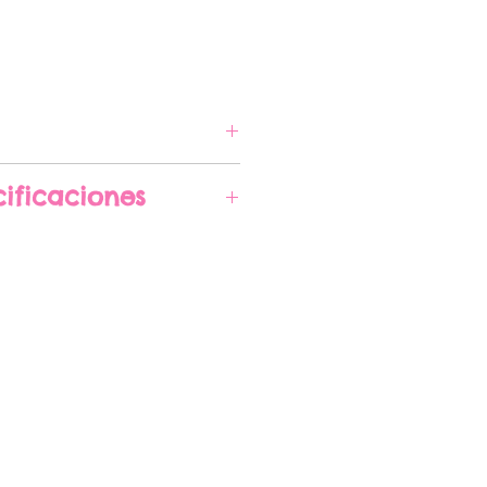
Precio
A COMPRAR
ificaciones
madas 42 cm x 16 cm x 8
 pueden cambiar sin
gún la disponibilidad