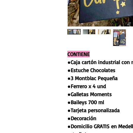
CONTIENE
●Caja cartón industrial con
●Estuche Chocolates
●3 Montblac Pequeña
●Ferrero x 4 und
●Galletas Moments
●Baileys 700 ml
●Tarjeta personalizada
●Decoración
●Domicilio GRATIS en Medell