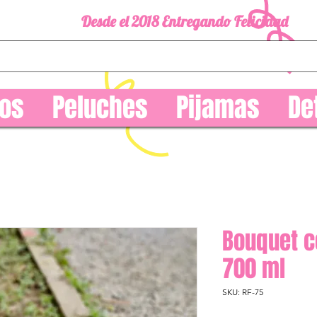
Desde el 2018 Entregando Felicidad
os
Peluches
Pijamas
De
Bouquet c
700 ml
SKU: RF-75