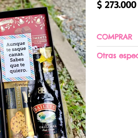
$ 273.000
COMPRAR
CLIC AQUÍ PAR
Otras espec
Medidas aproxi
cm
Algunos dulces
previo aviso se