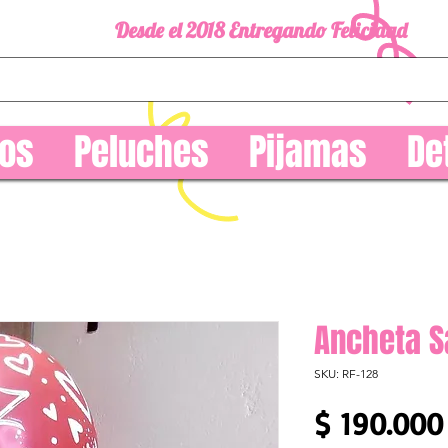
Desde el 2018 Entregando Felicidad
os
Peluches
Pijamas
De
Ancheta S
SKU: RF-128
$ 190.000