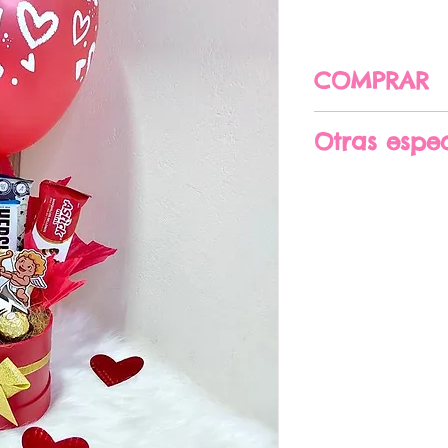
COMPRAR
CLIC AQUÍ PAR
Otras espec
Medidas aprox
diametro
Algunos dulces
previo aviso se