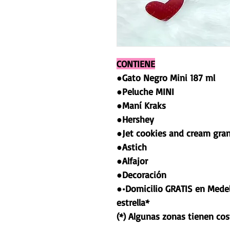
CONTIENE
●Gato Negro Mini 187 ml
●Peluche MINI
●Maní Kraks
●Hershey
●Jet cookies and cream gra
●Astich
●Alfajor
●Decoración
●•Domicilio GRATIS en Medel
estrella*
(*) Algunas zonas tienen cos