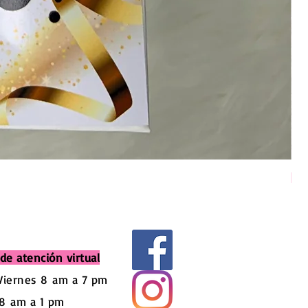
Pel
Pre
$ 
de atención virtual
Viernes 8
am a 7 pm
8
am a 1 pm