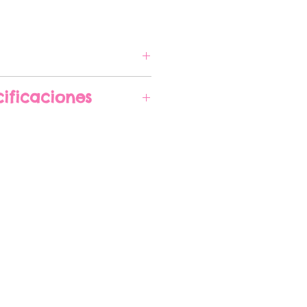
A COMPRAR
ificaciones
imadas 15 cm de
 pueden cambiar sin
gún la disponibilidad