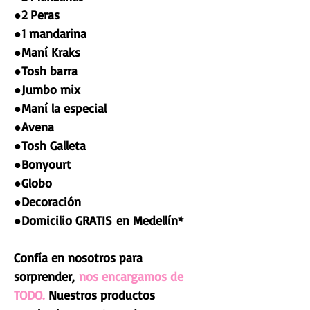
●2 Peras
●1 mandarina
●Maní Kraks
●Tosh barra
●Jumbo mix
●Maní la especial
●Avena
●Tosh Galleta
●Bonyourt
●Globo
●Decoración
●Domicilio GRATIS en Medellín*
Confía en nosotros para
sorprender,
nos encargamos de
TODO.
Nuestros productos