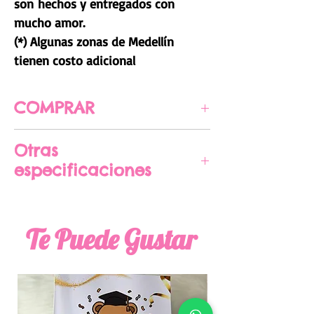
son hechos y entregados con
mucho amor.
(*) Algunas zonas de Medellín
tienen costo adicional
COMPRAR
CLIC AQUÍ PARA COMPRAR
Otras
especificaciones
Medidas aproximadas 24x
27 cm x Altura varía según los
Te Puede Gustar
productos
Algunos dulces pueden cambiar
sin previo aviso según la
disponibilidad