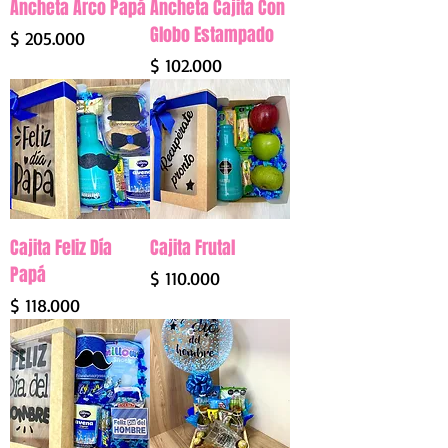
Ancheta Arco Papá
Ancheta Cajita Con
Globo Estampado
Precio
$ 205.000
Precio
$ 102.000
Cajita Feliz Día
Cajita Frutal
Papá
Precio
$ 110.000
Precio
$ 118.000