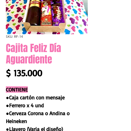
SKU: RF-14
Cajita Feliz Día
Aguardiente
Precio
$ 135.000
CONTIENE
●Caja cartón con mensaje
●Ferrero x 4 und
●Cerveza Corona o Andina o
Heineken
●Llavero (Varia el diseño)